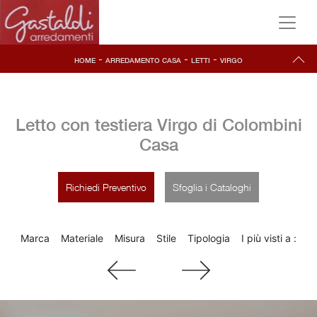
-
-
-
HOME
ARREDAMENTO CASA
LETTI
VIRGO
Letto con testiera Virgo di Colombini
Casa
Richiedi Preventivo
Sfoglia i Cataloghi
Marca
Materiale
Misura
Stile
Tipologia
I più visti a :