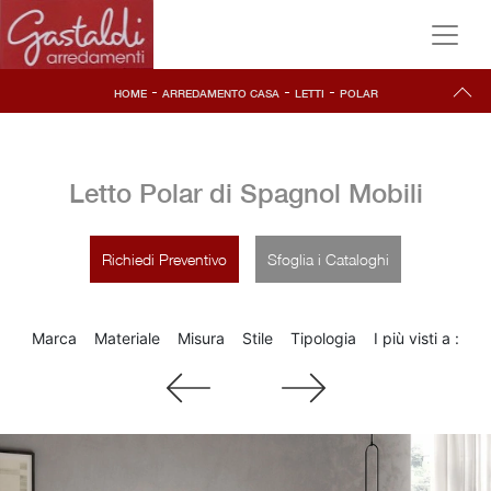
-
-
-
HOME
ARREDAMENTO CASA
LETTI
POLAR
Letto Polar di Spagnol Mobili
Richiedi Preventivo
Sfoglia i Cataloghi
Marca
Materiale
Misura
Stile
Tipologia
I più visti a :