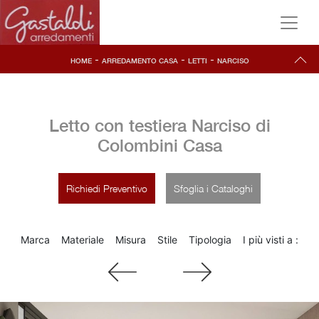
-
-
-
HOME
ARREDAMENTO CASA
LETTI
NARCISO
Letto con testiera Narciso di
Colombini Casa
Richiedi Preventivo
Sfoglia i Cataloghi
Marca
Materiale
Misura
Stile
Tipologia
I più visti a :