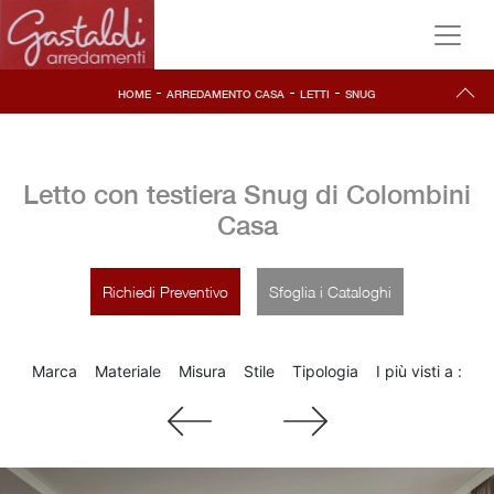
-
-
-
HOME
ARREDAMENTO CASA
LETTI
SNUG
Letto con testiera Snug di Colombini
Casa
Richiedi Preventivo
Sfoglia i Cataloghi
Marca
Materiale
Misura
Stile
Tipologia
I più visti a :