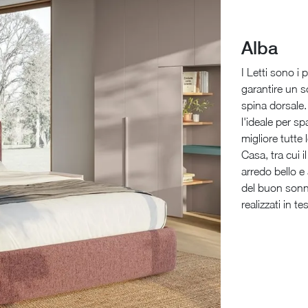
Alba
I Letti sono i
garantire un s
spina dorsale.
l'ideale per s
migliore tutte 
Casa, tra cui i
arredo bello e
del buon sonno
realizzati in t