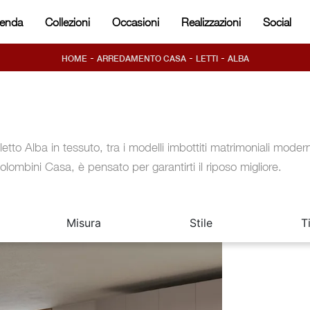
ienda
Collezioni
Occasioni
Realizzazioni
Social
-
-
-
HOME
ARREDAMENTO CASA
LETTI
ALBA
l letto Alba in tessuto, tra i modelli imbottiti matrimoniali modern
olombini Casa, è pensato per garantirti il riposo migliore.
Misura
Stile
T