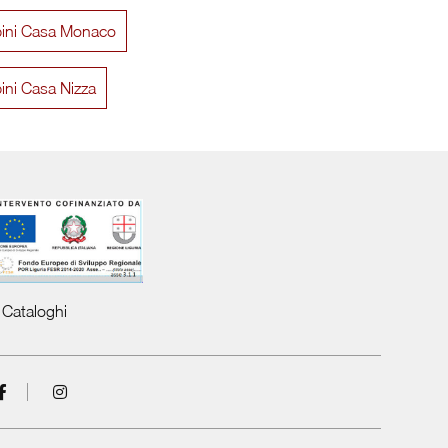
bini Casa Monaco
Turca Gold
Sally
ini Casa Nizza
Cataloghi