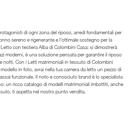
 protagonisti di ogni zona del riposo, arredi fondamentali per
onno sereno e rigenerante e l'ottimale sostegno per la
 Letto con testiera Alba di Colombini Casa: si dimostrerà
pazi moderni, è una soluzione pensata per garantire il riposo
le notti. Con i Letti matrimoniali in tessuto di Colombini
l modello in foto, avrai nella tua camera da letto un pezzo di
 assai funzionale. Il noto e conosciuto brand è lo specialista
: un ricco catalogo di modelli matrimoniali imbottiti, anche
essuto, ti aspetta nel nostro punto vendita.