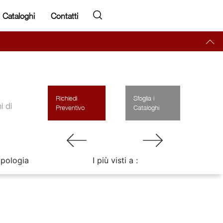
Cataloghi
Contatti
Richiedi
Sfoglia i
i di
Preventivo
Cataloghi
ipologia
I più visti a :