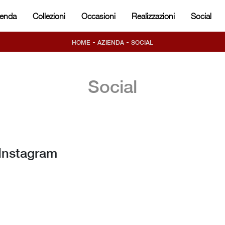
ienda
Collezioni
Occasioni
Realizzazioni
Social
-
-
HOME
AZIENDA
SOCIAL
Social
 Instagram