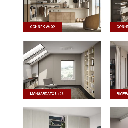
CONNEX W102
CONNE
MANSARDATO U126
RIVIER