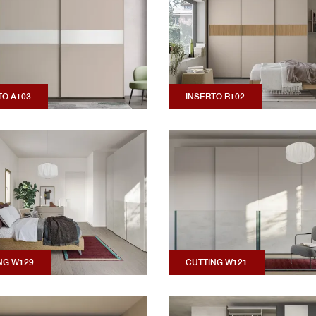
TO A103
INSERTO R102
NG W129
CUTTING W121