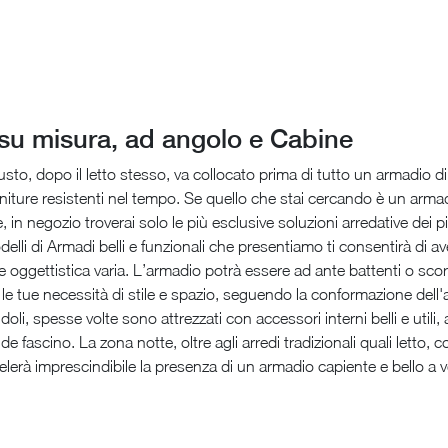
su misura, ad angolo e Cabine
to, dopo il letto stesso, va collocato prima di tutto un armadio di 
 finiture resistenti nel tempo. Se quello che stai cercando è un armad
 in negozio troverai solo le più esclusive soluzioni arredative dei pi
delli di Armadi belli e funzionali che presentiamo ti consentirà di a
i e oggettistica varia. L’armadio potrà essere ad ante battenti o sc
 le tue necessità di stile e spazio, seguendo la conformazione dell
oli, spesse volte sono attrezzati con accessori interni belli e utili
ande fascino. La zona notte, oltre agli arredi tradizionali quali letto,
ivelerà imprescindibile la presenza di un armadio capiente e bello a v