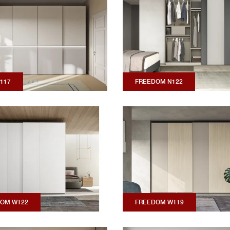
W117
FREEDOM N122
OM W122
FREEDOM W119