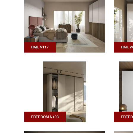
RAIL N117
RAIL 
FREEDOM N103
FREED