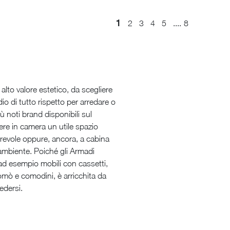
1
....
2
3
4
5
8
alto valore estetico, da scegliere
io di tutto rispetto per arredare o
ù noti brand disponibili sul
vere in camera un utile spazio
orrevole oppure, ancora, a cabina
'ambiente. Poiché gli Armadi
, ad esempio mobili con cassetti,
 comò e comodini, è arricchita da
edersi.