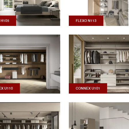
 H105
FLEXO N113
X U110
CONNEX U101