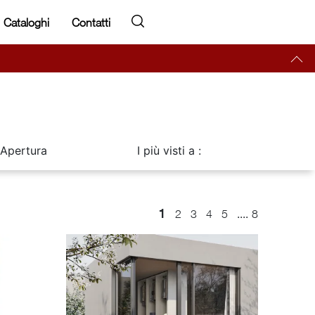
Cataloghi
Contatti
Apertura
I più visti a :
1
....
2
3
4
5
8