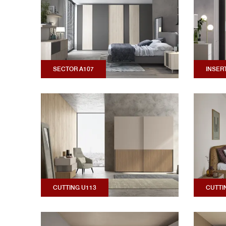
SECTOR A107
INSER
CUTTING U113
CUTTI