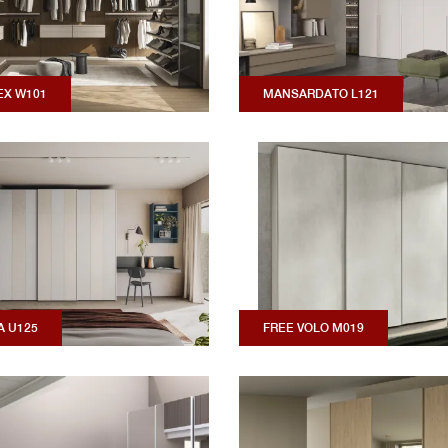
X W101
MANSARDATO L121
A U125
FREE VOLO M019