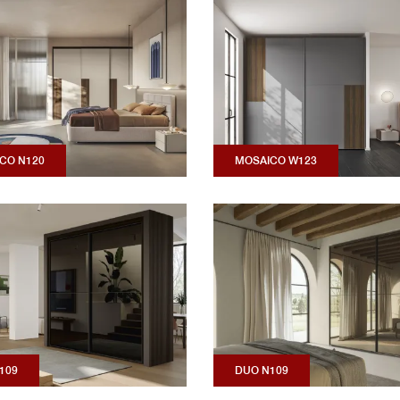
CO N120
MOSAICO W123
109
DUO N109