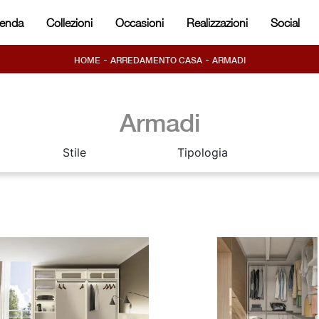
ienda
Collezioni
Occasioni
Realizzazioni
Social
-
-
HOME
ARREDAMENTO CASA
ARMADI
Armadi
Stile
Tipologia