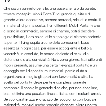
Che sia un pannello pensile, una base a terra o da parete,
troverai molteplici Mobili Porta Tv di grande qualità e di
grande valore decorativo, sempre spaziosi, robusti e costruiti
in materiali di prima scelta. Tra i differenti Mobili Porta Tv che
ci sono in commercio, sempre di charme, potrai decidere
quale finitura, i loro colori, stile e tipologia di sistema portante
fa per te. Il living ospita alcune delle componenti base
essenziali in ogni casa, per essere accogliente e bello a
vedersi: è, in assoluto, lo spazio dedicato al relax, alla
distensione e alla convivialità. Nella zona giorno, tra i differenti
mobili presenti, assume una certa rilevanza il porta tv: è un
appoggio per i dispositivi multimediali, perciò aiuta a
organizzare al meglio gli spazi con funzionalità e stile. La
scelta del porta tv ideale per te è complessivamente
personale: il consiglio generale dice che, per non sbagliare,
basti definire una peculiare linea stilistica con i restanti arredi.
Se vuoi caratterizzare lo spazio del soggiorno con logica e
razionalità, ma vuoi anche renderlo elegante, allora uno tra i