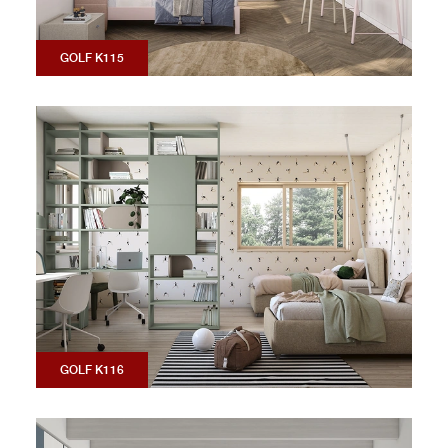
GOLF K115
GOLF K116