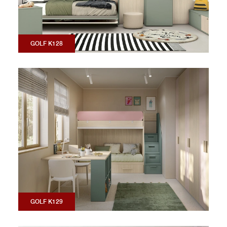
GOLF K128
GOLF K129