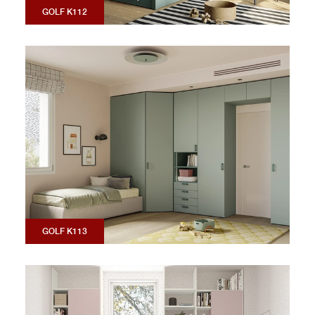
GOLF K112
GOLF K113