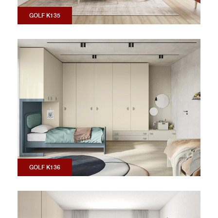
GOLF K135
GOLF K136