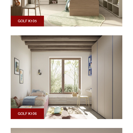
GOLF K105
GOLF K106