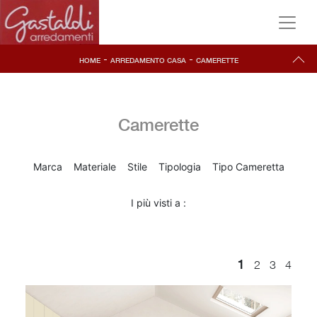
-
-
HOME
ARREDAMENTO CASA
CAMERETTE
Camerette
Marca
Materiale
Stile
Tipologia
Tipo Cameretta
I più visti a :
1
2
3
4