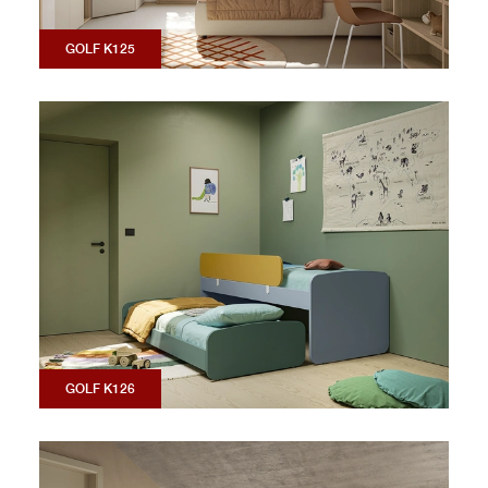
GOLF K125
GOLF K126