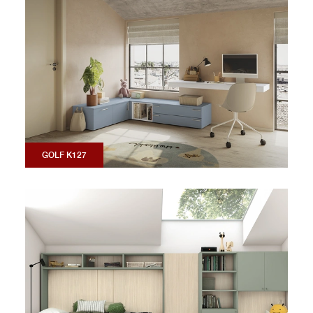
GOLF K127