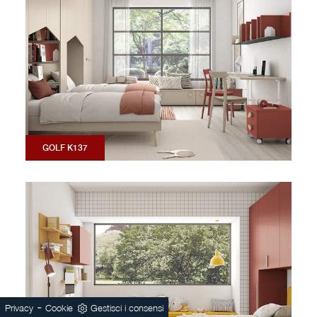
GOLF K137
-
Privacy
Cookie
Gestisci i consensi