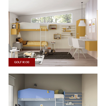
GOLF K130