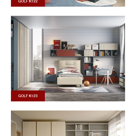
GOLF K122
GOLF K123