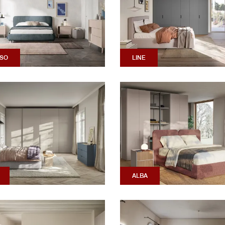
SO
LINE
ALBA