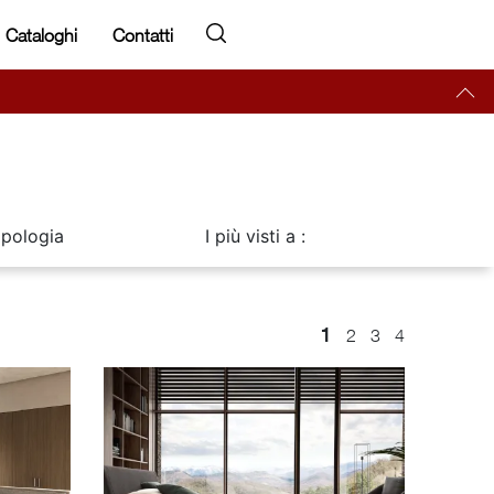
Cataloghi
Contatti
ipologia
I più visti a :
1
2
3
4