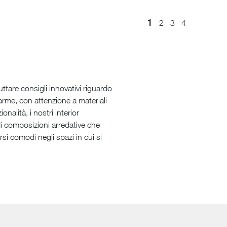
1
2
3
4
ttare consigli innovativi riguardo
arme, con attenzione a materiali
nalità, i nostri interior
 di composizioni arredative che
irsi comodi negli spazi in cui si