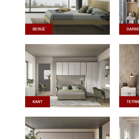
BERGÈ
DARS
KANT
TETRI