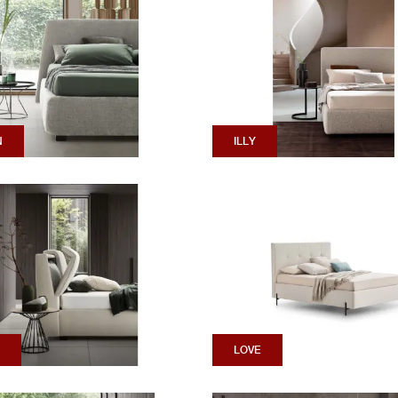
N
ILLY
LOVE