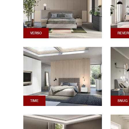
VERSO
REVER
TIME
SNUG