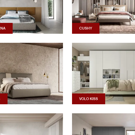
ENA
CUSHY
S
VOLO KISS