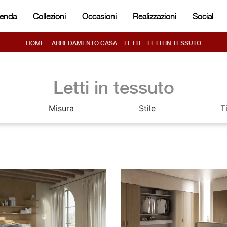
ienda
Collezioni
Occasioni
Realizzazioni
Social
-
-
-
HOME
ARREDAMENTO CASA
LETTI
LETTI IN TESSUTO
Letti in tessuto
Misura
Stile
T