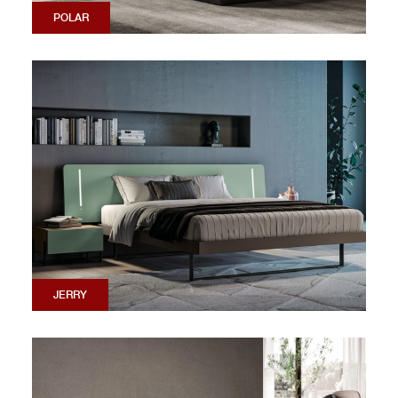
POLAR
JERRY