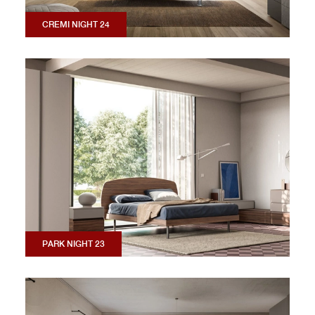
CREMI NIGHT 24
PARK NIGHT 23