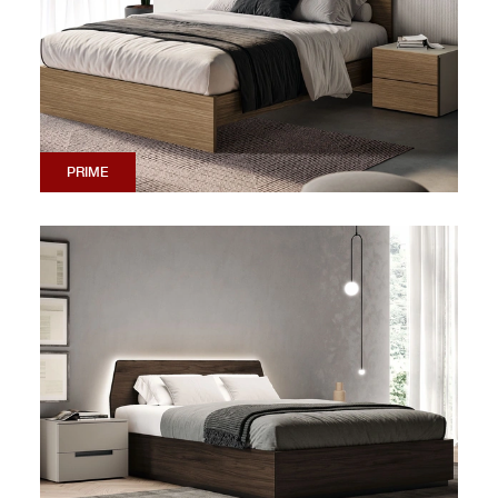
PRIME