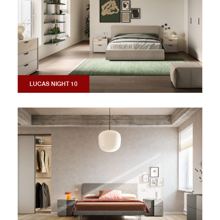
LUCAS NIGHT 10