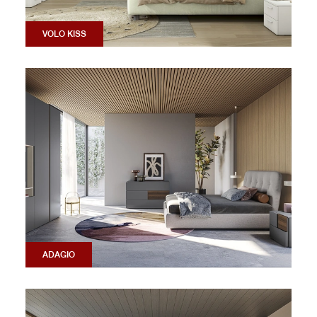
VOLO KISS
ADAGIO