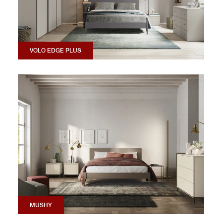
VOLO EDGE PLUS
MUSHY