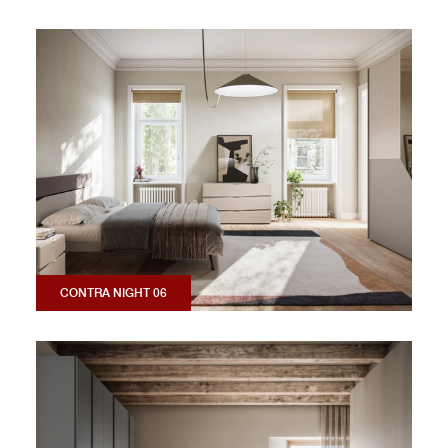
CONTRA NIGHT 06