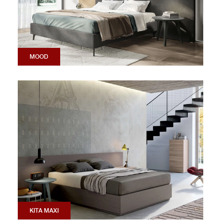
MOOD
KITA MAXI