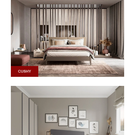
CUSHY