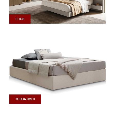
ELIOS
TURCA OVER