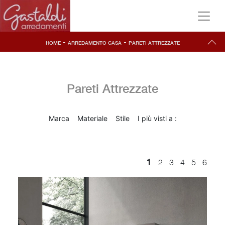
-
-
HOME
ARREDAMENTO CASA
PARETI ATTREZZATE
Pareti Attrezzate
Marca
Materiale
Stile
I più visti a :
1
2
3
4
5
6