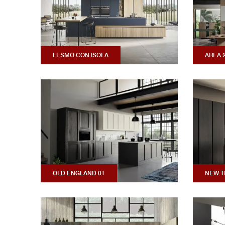
LESMO CON ISOLA
AREA 
OLD ENGLAND 01
NEW T