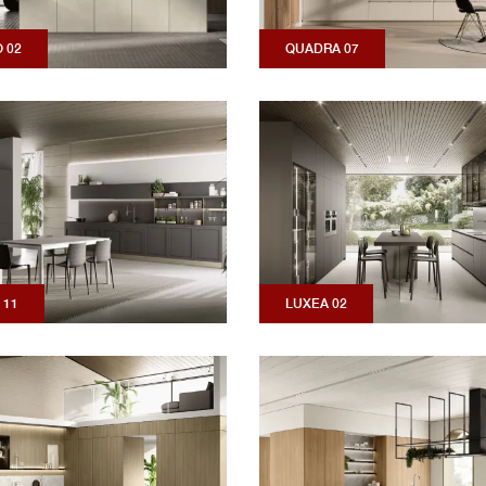
 02
QUADRA 07
 11
LUXEA 02