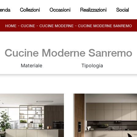
ienda
Collezioni
Occasioni
Realizzazioni
Social
-
-
-
HOME
CUCINE
CUCINE MODERNE
CUCINE MODERNE SANREMO
Cucine Moderne Sanremo
Materiale
Tipologia