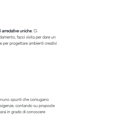
i arredative uniche
. Ci
damento, facci visita per dare un
e per progettare ambienti creativi
 ognuno spunti che coniugano
ue esigenze, contando su proposte
sarai in grado di conoscere