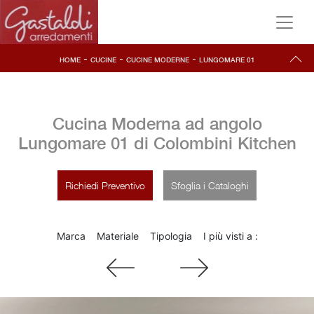
-
-
-
HOME
CUCINE
CUCINE MODERNE
LUNGOMARE 01
Cucina Moderna ad angolo
Lungomare 01 di Colombini Kitchen
Richiedi Preventivo
Sfoglia i Cataloghi
Marca
Materiale
Tipologia
I più visti a :