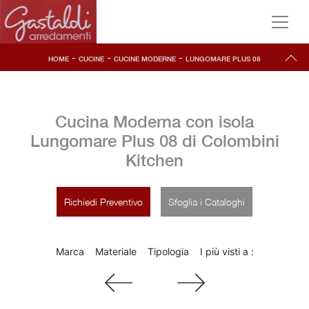
-
-
-
HOME
CUCINE
CUCINE MODERNE
LUNGOMARE PLUS 08
Cucina Moderna con isola
Lungomare Plus 08 di Colombini
Kitchen
Richiedi Preventivo
Sfoglia i Cataloghi
Marca
Materiale
Tipologia
I più visti a :