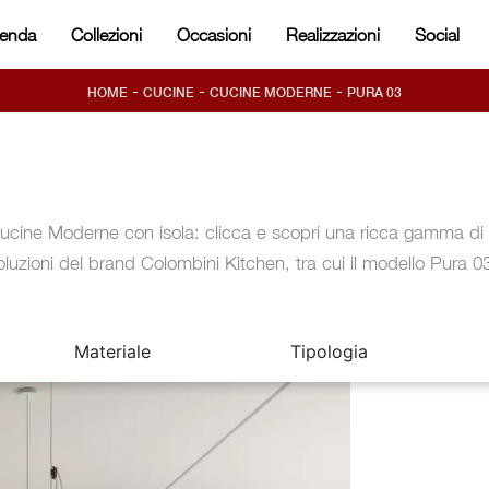
ienda
Collezioni
Occasioni
Realizzazioni
Social
-
-
-
HOME
CUCINE
CUCINE MODERNE
PURA 03
ucine Moderne con isola: clicca e scopri una ricca gamma di
oluzioni del brand Colombini Kitchen, tra cui il modello Pura 0
Materiale
Tipologia