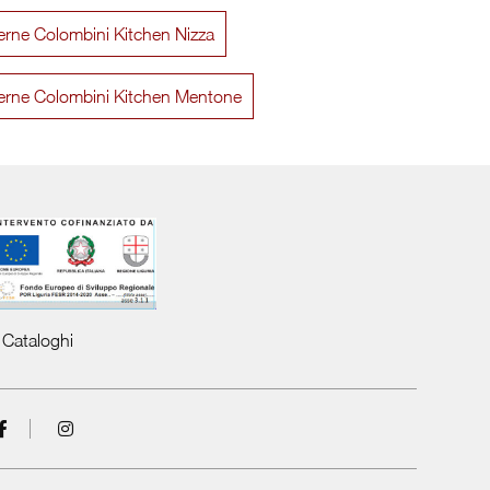
rne Colombini Kitchen Nizza
Area 22 30 gradi 01
Trendy c
rne Colombini Kitchen Mentone
Cataloghi