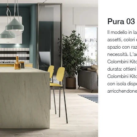
Pura 03
Il modello in l
assetti, colori
spazio con razi
necessità. L'a
Colombini Kit
durata: ottien
Colombini Kitch
con isola disp
arricchendone 