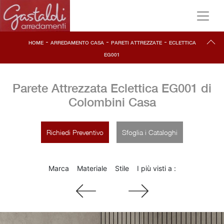
-
-
-
HOME
ARREDAMENTO CASA
PARETI ATTREZZATE
ECLETTICA
EG001
Parete Attrezzata Eclettica EG001 di
Colombini Casa
Richiedi Preventivo
Sfoglia i Cataloghi
Marca
Materiale
Stile
I più visti a :