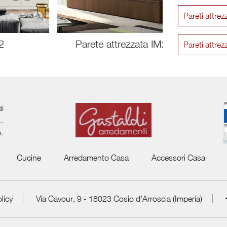
Pareti attre
2
Parete attrezzata IM20 L21
Pareti attre
di
L.
m.
Cucine
Arredamento Casa
Accessori Casa
licy
Via Cavour, 9 - 18023 Cosio d'Arroscia (Imperia)