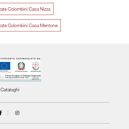
zzate Colombini Casa Nizza
Volo L006
Da
zzate Colombini Casa Mentone
Cataloghi