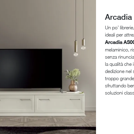
Arcadia
Un po’ librerie
ideali per att
Arcadia AS00
melaminico, ris
senza rinuncia
la qualità che
dedizione nel 
troppo grande,
sfruttando ben
soluzioni clas