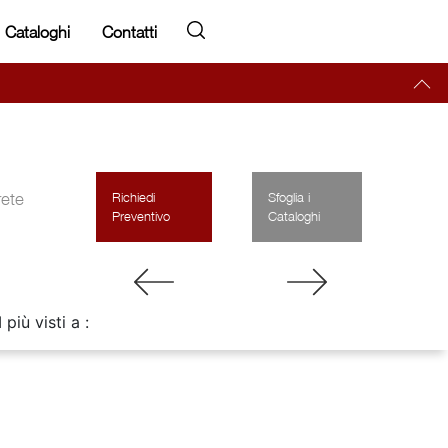
Cataloghi
Contatti
rete
Richiedi
Sfoglia i
Preventivo
Cataloghi
I più visti a :