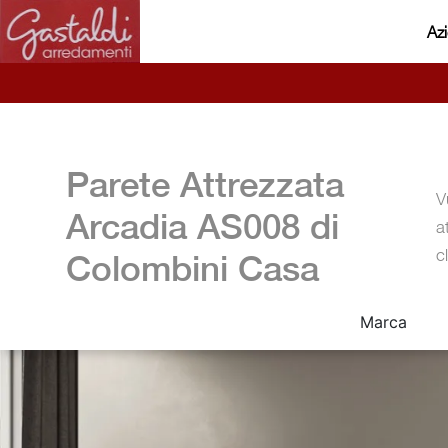
Az
Parete Attrezzata
V
Arcadia AS008 di
a
c
Colombini Casa
Marca