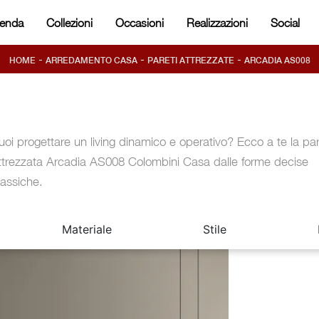
ienda
Collezioni
Occasioni
Realizzazioni
Social
-
-
-
HOME
ARREDAMENTO CASA
PARETI ATTREZZATE
ARCADIA AS008
uoi progettare un living dinamico e operativo? Ecco a te la pa
ttrezzata Arcadia AS008 Colombini Casa dalle forme decise
lassiche.
Materiale
Stile