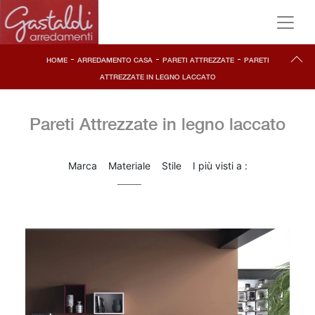
-
-
-
HOME
ARREDAMENTO CASA
PARETI ATTREZZATE
PARETI
ATTREZZATE IN LEGNO LACCATO
Pareti Attrezzate in legno laccato
Marca
Materiale
Stile
I più visti a :