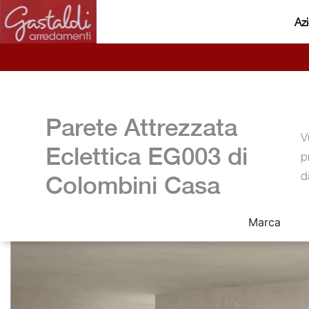
Az
Parete Attrezzata
V
Eclettica EG003 di
p
d
Colombini Casa
Marca