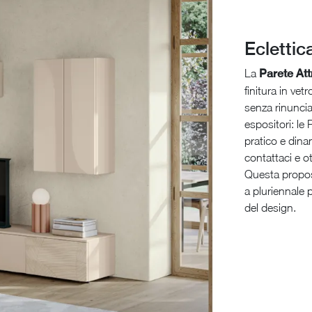
Ecletti
La
Parete At
finitura in vetr
senza rinunciar
espositori: le
pratico e dina
contattaci e o
Questa propost
a pluriennale 
del design.