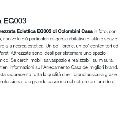
ca EG003
trezzata Eclettica EG003 di Colombini Casa
in foto, con
o, risolve le più particolari esigenze abitative di stile e spazio
e alla ricerca estetica. Un po’ librerie, un po’ contenitori ed
 Pareti Attrezzate sono ideali per sistemare uno spazio
mico. Se cerchi mobili salvaspazio e realizzabili su misura,
ttieni informazioni sull'Arredamento Casa dei migliori brand.
a rappresenta tutta la qualità che il brand assicura grazie
professionalità e grande passione nel settore dell'arredo e