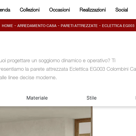
ienda
Collezioni
Occasioni
Realizzazioni
Social
-
-
-
HOME
ARREDAMENTO CASA
PARETI ATTREZZATE
ECLETTICA EG003
uoi progettare un soggiorno dinamico e operativo? Ti
resentiamo la parete attrezzata Eclettica EG003 Colombini C
alle linee decise moderne.
Materiale
Stile