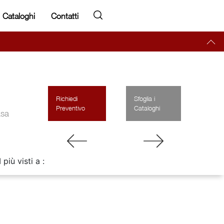
Cataloghi
Contatti
Richiedi
Sfoglia i
Preventivo
Cataloghi
asa
I più visti a :