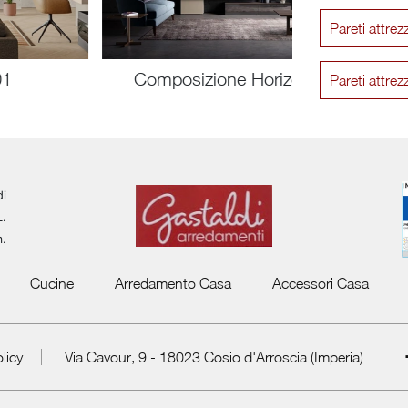
Pareti attre
01
Composizione Horizon 914
Pareti attre
di
L.
m.
Cucine
Arredamento Casa
Accessori Casa
licy
Via Cavour, 9 - 18023 Cosio d'Arroscia (Imperia)