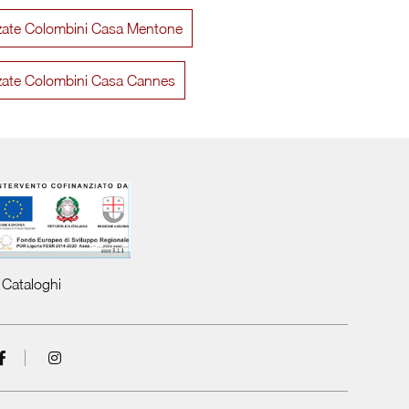
zzate Colombini Casa Mentone
Composizione Horizon 1008
Eclett
zzate Colombini Casa Cannes
Cataloghi