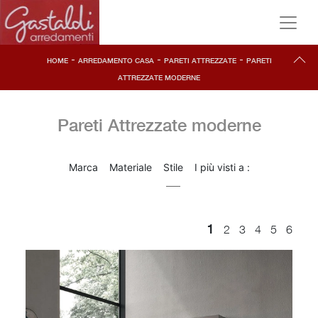
-
-
-
HOME
ARREDAMENTO CASA
PARETI ATTREZZATE
PARETI
ATTREZZATE MODERNE
Pareti Attrezzate moderne
Marca
Materiale
Stile
I più visti a :
1
2
3
4
5
6