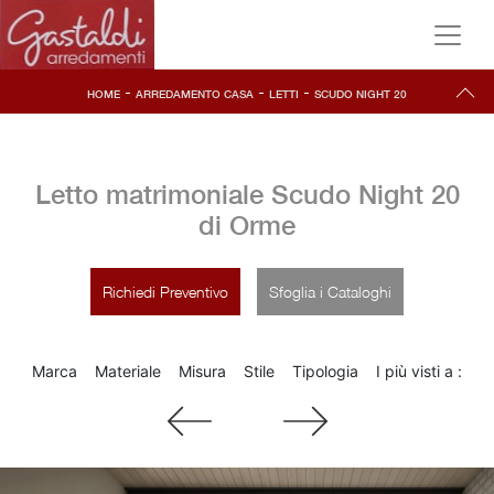
-
-
-
HOME
ARREDAMENTO CASA
LETTI
SCUDO NIGHT 20
Letto matrimoniale Scudo Night 20
di Orme
Richiedi Preventivo
Sfoglia i Cataloghi
Marca
Materiale
Misura
Stile
Tipologia
I più visti a :