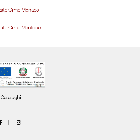
ezzate Orme Monaco
Day 13
Vol
ezzate Orme Mentone
Cataloghi