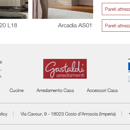
Pareti attr
M20 L18
Arcadia AS011
Pareti attr
di
L.
m.
Cucine
Arredamento Casa
Accessori Casa
licy
Via Cavour, 9 - 18023 Cosio d'Arroscia (Imperia)