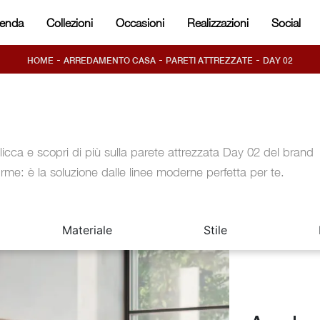
ienda
Collezioni
Occasioni
Realizzazioni
Social
-
-
-
HOME
ARREDAMENTO CASA
PARETI ATTREZZATE
DAY 02
licca e scopri di più sulla parete attrezzata Day 02 del brand
rme: è la soluzione dalle linee moderne perfetta per te.
Materiale
Stile