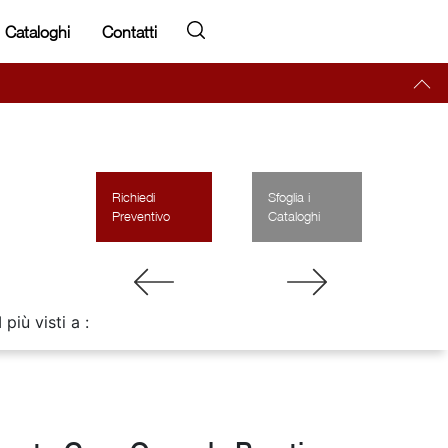
Cataloghi
Contatti
Richiedi
Sfoglia i
Preventivo
Cataloghi
I più visti a :