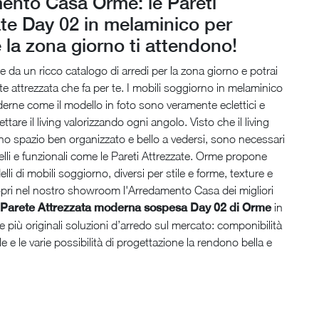
ento Casa Orme: le Pareti
te Day 02 in melaminico per
 la zona giorno ti attendono!
re da un ricco catalogo di arredi per la zona giorno e potrai
ete attrezzata che fa per te. I mobili soggiorno in melaminico
derne come il modello in foto sono veramente eclettici e
ttare il living valorizzando ogni angolo. Visto che il living
o spazio ben organizzato e bello a vedersi, sono necessari
belli e funzionali come le Pareti Attrezzate. Orme propone
lli di mobili soggiorno, diversi per stile e forme, texture e
opri nel nostro showroom l'Arredamento Casa dei migliori
Parete Attrezzata moderna sospesa Day 02 di Orme
in
le più originali soluzioni d’arredo sul mercato: componibilità
e e le varie possibilità di progettazione la rendono bella e