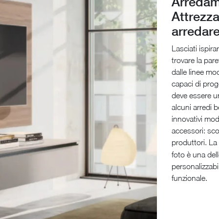
Arredam
Attrezza
arredare
Lasciati ispira
trovare la par
dalle linee mo
capaci di proge
deve essere un
alcuni arredi 
innovativi mode
accessori: sc
produttori. La
foto è una del
personalizzabil
funzionale.