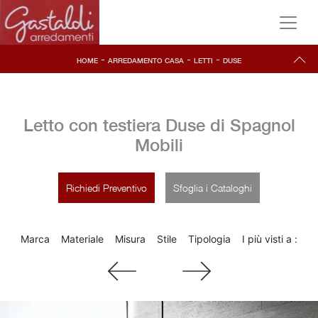
-
-
-
HOME
ARREDAMENTO CASA
LETTI
DUSE
Letto con testiera Duse di Spagnol
Mobili
Richiedi Preventivo
Sfoglia i Cataloghi
Marca
Materiale
Misura
Stile
Tipologia
I più visti a :