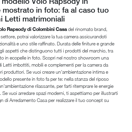
l modello Volo Rapsody in
 mostrato in foto: fa al caso tuo
i Letti matrimoniali
Volo Rapsody di Colombini Casa
del rinomato brand,
 settore, potrai valorizzare la tua camera assicurandoti
onalità e uno stile raffinato. Durata delle finiture e grande
li aspetti che distinguono tutti i prodotti del marchio, tra
etto in ecopelle in foto. Scopri nel nostro showroom una
 Letti imbottiti, mobili e complementi per la camera da
iori produttori. Se vuoi creare un'ambientazione intima e
modello presente in foto fa per te: nella stanza del riposo
un'ambientazione rilassante, per farti ritemprare le energie
 Se vuoi arredare spazi moderni, ti aspettiamo per illustrarti
gn di Arredamento Casa per realizzare il tuo concept su