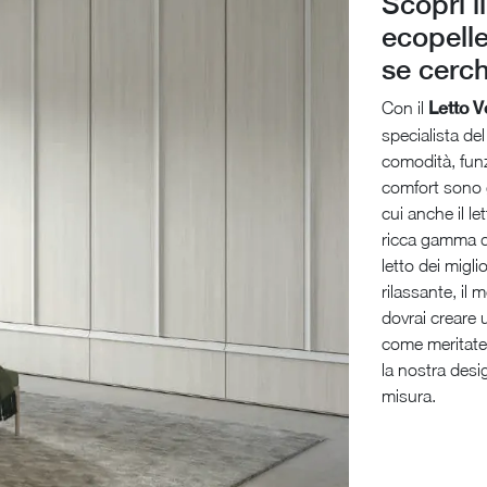
Scopri i
ecopelle
se cerch
Con il
Letto 
specialista del
comodità, funzi
comfort sono g
cui anche il l
ricca gamma di
letto dei migl
rilassante, il 
dovrai creare 
come meritate.
la nostra desi
misura.