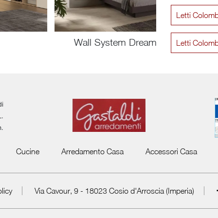
Letti Colom
Wall System Dreaming 02
Letti Colom
di
L.
m.
Cucine
Arredamento Casa
Accessori Casa
licy
Via Cavour, 9 - 18023 Cosio d'Arroscia (Imperia)