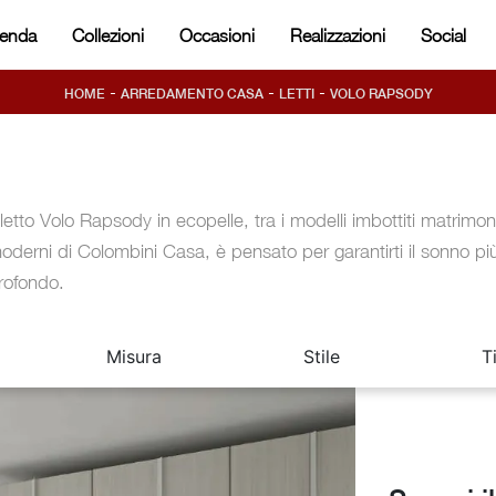
ienda
Collezioni
Occasioni
Realizzazioni
Social
-
-
-
HOME
ARREDAMENTO CASA
LETTI
VOLO RAPSODY
l letto Volo Rapsody in ecopelle, tra i modelli imbottiti matrimoni
oderni di Colombini Casa, è pensato per garantirti il sonno pi
rofondo.
Misura
Stile
T