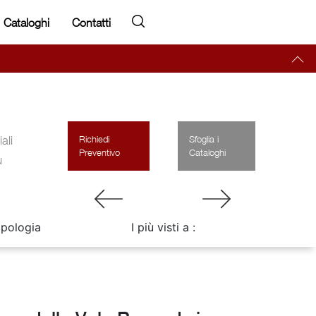
Cataloghi
Contatti
ali
Richiedi
Sfoglia i
Preventivo
Cataloghi
ù
ipologia
I più visti a :