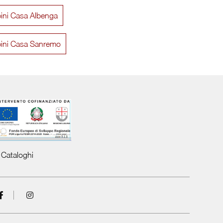
bini Casa Albenga
Vanity Imbottito
Lavini
bini Casa Sanremo
Cataloghi