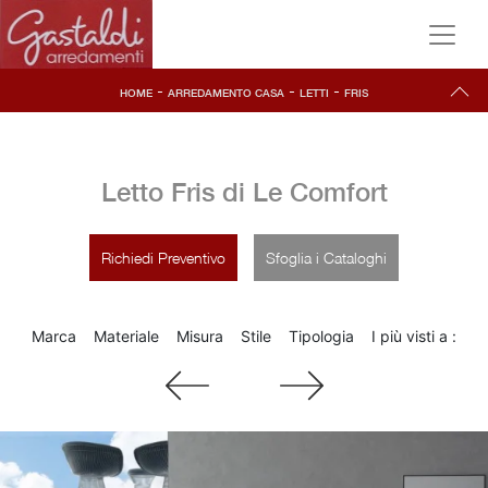
-
-
-
HOME
ARREDAMENTO CASA
LETTI
FRIS
Letto Fris di Le Comfort
Richiedi Preventivo
Sfoglia i Cataloghi
Marca
Materiale
Misura
Stile
Tipologia
I più visti a :