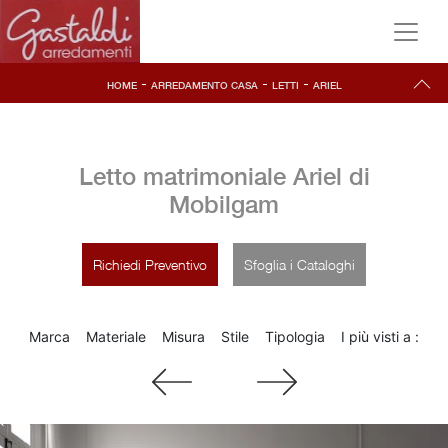
-
-
-
HOME
ARREDAMENTO CASA
LETTI
ARIEL
Letto matrimoniale Ariel di
Mobilgam
Richiedi Preventivo
Sfoglia i Cataloghi
Marca
Materiale
Misura
Stile
Tipologia
I più visti a :