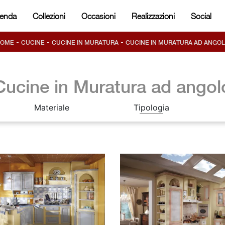
ienda
Collezioni
Occasioni
Realizzazioni
Social
-
-
-
HOME
CUCINE
CUCINE IN MURATURA
CUCINE IN MURATURA AD ANGO
Cucine in Muratura ad angol
Materiale
Tipologia