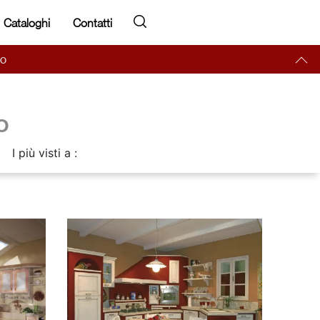
Cataloghi
Contatti
LO
o
I più visti a :