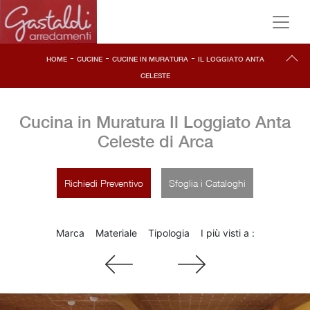
-
-
-
HOME
CUCINE
CUCINE IN MURATURA
IL LOGGIATO ANTA
CELESTE
Cucina in Muratura Il Loggiato Anta
Celeste di Arca
Richiedi Preventivo
Sfoglia i Cataloghi
Marca
Materiale
Tipologia
I più visti a :