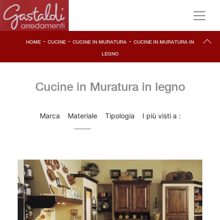
-
-
-
HOME
CUCINE
CUCINE IN MURATURA
CUCINE IN MURATURA IN
LEGNO
Cucine in Muratura in legno
Marca
Materiale
Tipologia
I più visti a :