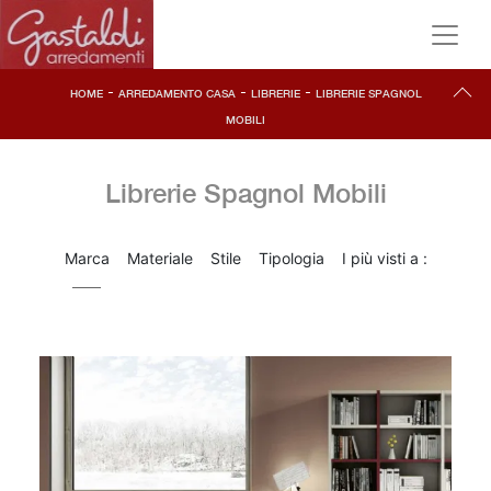
-
-
-
HOME
ARREDAMENTO CASA
LIBRERIE
LIBRERIE SPAGNOL
MOBILI
Librerie Spagnol Mobili
Marca
Materiale
Stile
Tipologia
I più visti a :