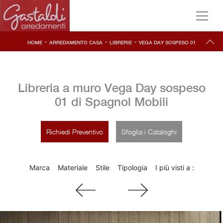
-
-
-
HOME
ARREDAMENTO CASA
LIBRERIE
VEGA DAY SOSPESO 01
Libreria a muro Vega Day sospeso
01 di Spagnol Mobili
Richiedi Preventivo
Sfoglia i Cataloghi
Marca
Materiale
Stile
Tipologia
I più visti a :