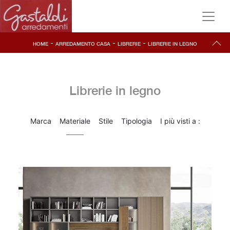
-
-
-
HOME
ARREDAMENTO CASA
LIBRERIE
LIBRERIE IN LEGNO
Librerie in legno
Marca
Materiale
Stile
Tipologia
I più visti a :