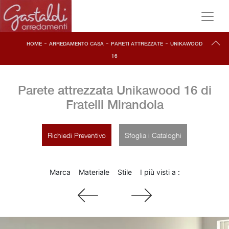
-
-
-
HOME
ARREDAMENTO CASA
PARETI ATTREZZATE
UNIKAWOOD
16
Parete attrezzata Unikawood 16 di
Fratelli Mirandola
Richiedi Preventivo
Sfoglia i Cataloghi
Marca
Materiale
Stile
I più visti a :