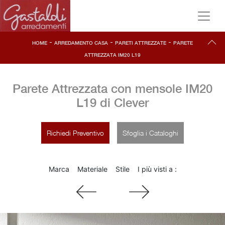
-
-
-
HOME
ARREDAMENTO CASA
PARETI ATTREZZATE
PARETE
ATTREZZATA IM20 L19
Parete Attrezzata con mensole IM20
L19 di Clever
Richiedi Preventivo
Sfoglia i Cataloghi
Marca
Materiale
Stile
I più visti a :