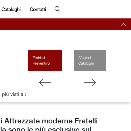
Cataloghi
Contatti
Richiedi
Sfoglia i
Preventivo
Cataloghi
I più visti a :
i Attrezzate moderne Fratelli
a sono le più esclusive sul