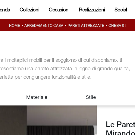
ienda
Collezioni
Occasioni
Realizzazioni
Social
-
-
-
HOME
ARREDAMENTO CASA
PARETI ATTREZZATE
CHEBA 01
ra i molteplici mobili per il soggiorno di cui disponiamo, ti
resentiamo una parete attrezzata in legno di grande qualità,
erfetta per congiungere funzionalità e stile.
Materiale
Stile
Le Paret
Mirandol