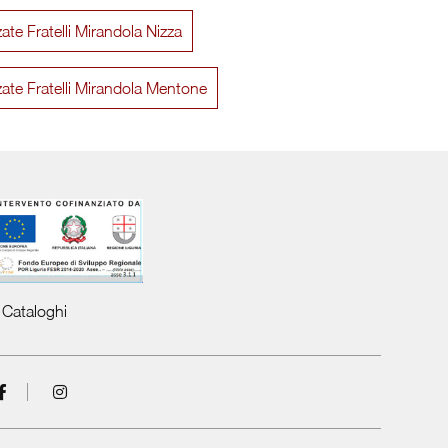
zate Fratelli Mirandola Nizza
Parete attrezzata Zero 16 06
Composizion
zzate Fratelli Mirandola Mentone
Cataloghi