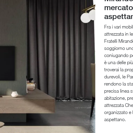
mercato:
aspetta
Fra i vari mobi
attrezzata in l
Fratelli Miran
soggiorno uno
coniugando perc
è una delle pi
troverai la pro
durevoli, le Pa
rendono la sta
precisa linea s
abitazione, pr
attrezzata Che
organizzato e 
aspettano.