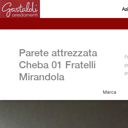
Az
Parete attrezzata
F
Cheba 01 Fratelli
p
p
Mirandola
Marca