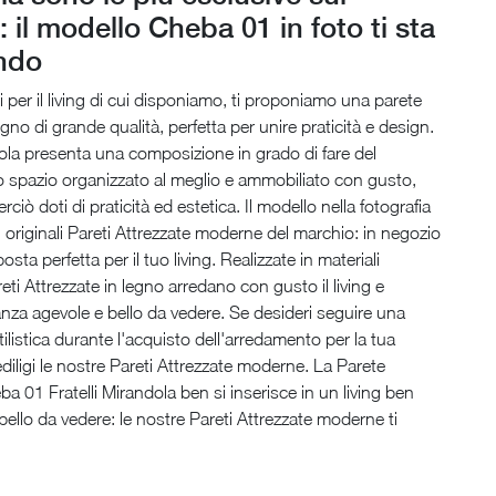
 il modello Cheba 01 in foto ti sta
ndo
li per il living di cui disponiamo, ti proponiamo una parete
egno di grande qualità, perfetta per unire praticità e design.
dola presenta una composizione in grado di fare del
 spazio organizzato al meglio e ammobiliato con gusto,
iò doti di praticità ed estetica. Il modello nella fotografia
ù originali Pareti Attrezzate moderne del marchio: in negozio
posta perfetta per il tuo living. Realizzate in materiali
reti Attrezzate in legno arredano con gusto il living e
nza agevole e bello da vedere. Se desideri seguire una
tilistica durante l'acquisto dell'arredamento per la tua
ediligi le nostre Pareti Attrezzate moderne. La Parete
ba 01 Fratelli Mirandola ben si inserisce in un living ben
bello da vedere: le nostre Pareti Attrezzate moderne ti