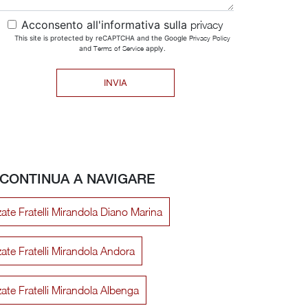
Acconsento all'informativa sulla
privacy
This site is protected by reCAPTCHA and the Google
Privacy Policy
and
Terms of Service
apply.
INVIA
CONTINUA A NAVIGARE
zate Fratelli Mirandola Diano Marina
zate Fratelli Mirandola Andora
zate Fratelli Mirandola Albenga