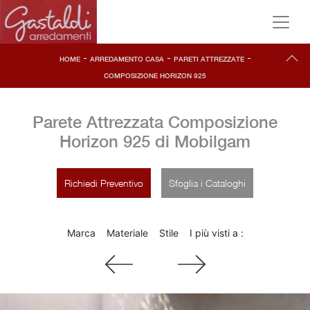
-
-
-
HOME
ARREDAMENTO CASA
PARETI ATTREZZATE
COMPOSIZIONE HORIZON 925
Parete Attrezzata Composizione
Horizon 925 di Mobilgam
Richiedi Preventivo
Sfoglia i Cataloghi
Marca
Materiale
Stile
I più visti a :