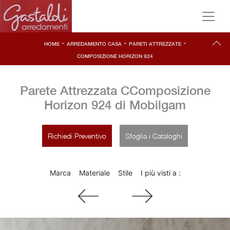
-
-
-
HOME
ARREDAMENTO CASA
PARETI ATTREZZATE
COMPOSIZIONE HORIZON 924
Parete Attrezzata CComposizione
Horizon 924 di Mobilgam
Richiedi Preventivo
Sfoglia i Cataloghi
Marca
Materiale
Stile
I più visti a :