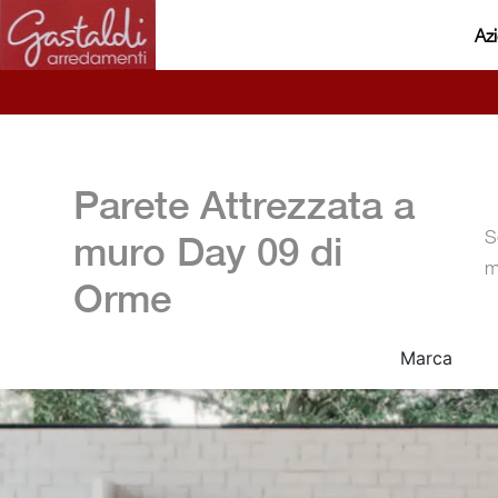
Az
Parete Attrezzata a
S
muro Day 09 di
m
Orme
Marca