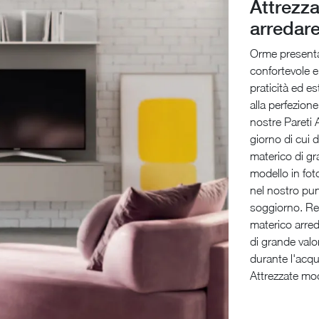
Attrezza
arredare
Orme presenta 
confortevole 
praticità ed e
alla perfezion
nostre Pareti 
giorno di cui 
materico di gr
modello in fot
nel nostro pun
soggiorno. Real
materico arred
di grande valor
durante l'acqu
Attrezzate mo