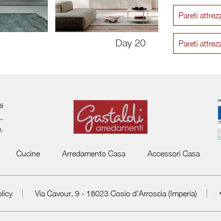
Pareti attr
Day 20
Pareti attr
di
L.
m.
Cucine
Arredamento Casa
Accessori Casa
licy
Via Cavour, 9 - 18023 Cosio d'Arroscia (Imperia)