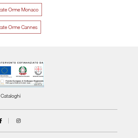
ezzate Orme Monaco
Day 12
Night &
ezzate Orme Cannes
Cataloghi