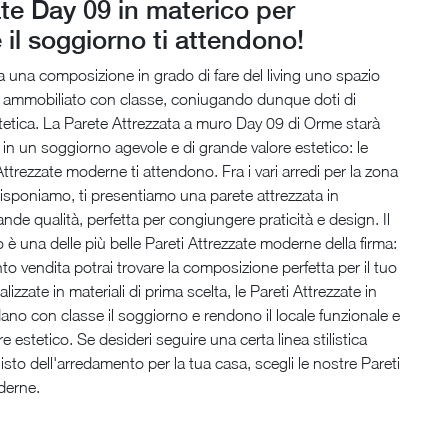
te Day 09 in materico per
 il soggiorno ti attendono!
una composizione in grado di fare del living uno spazio
e ammobiliato con classe, coniugando dunque doti di
stetica. La Parete Attrezzata a muro Day 09 di Orme starà
e in un soggiorno agevole e di grande valore estetico: le
Attrezzate moderne ti attendono. Fra i vari arredi per la zona
disponiamo, ti presentiamo una parete attrezzata in
ande qualità, perfetta per congiungere praticità e design. Il
o è una delle più belle Pareti Attrezzate moderne della firma:
to vendita potrai trovare la composizione perfetta per il tuo
izzate in materiali di prima scelta, le Pareti Attrezzate in
ano con classe il soggiorno e rendono il locale funzionale e
e estetico. Se desideri seguire una certa linea stilistica
isto dell'arredamento per la tua casa, scegli le nostre Pareti
derne.