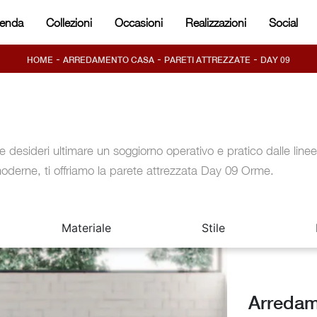
ienda
Collezioni
Occasioni
Realizzazioni
Social
-
-
-
HOME
ARREDAMENTO CASA
PARETI ATTREZZATE
DAY 09
e desideri ultimare un soggiorno operativo e pratico dalle linee
oderne, ti offriamo la parete attrezzata Day 09 Orme.
Materiale
Stile
Arredam