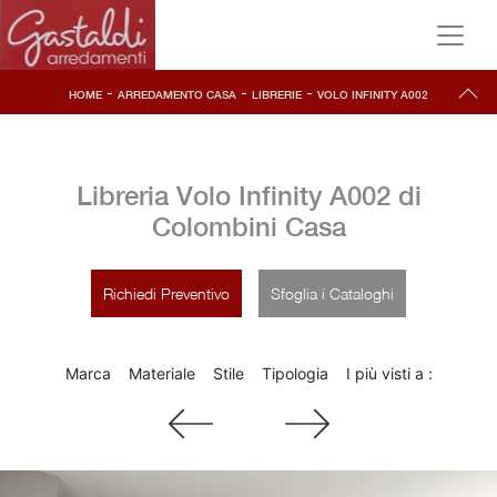
-
-
-
HOME
ARREDAMENTO CASA
LIBRERIE
VOLO INFINITY A002
Libreria Volo Infinity A002 di
Colombini Casa
Richiedi Preventivo
Sfoglia i Cataloghi
Marca
Materiale
Stile
Tipologia
I più visti a :