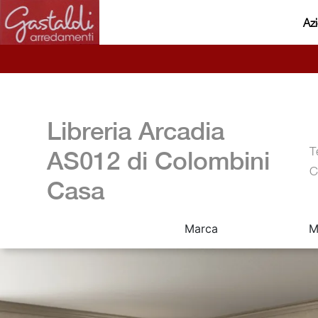
Az
Libreria Arcadia
T
AS012 di Colombini
C
Casa
Marca
M