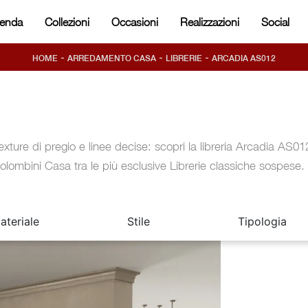
ienda
Collezioni
Occasioni
Realizzazioni
Social
-
-
-
HOME
ARREDAMENTO CASA
LIBRERIE
ARCADIA AS012
exture di pregio e linee decise: scopri la libreria Arcadia AS01
olombini Casa tra le più esclusive Librerie classiche sospese.
ateriale
Stile
Tipologia