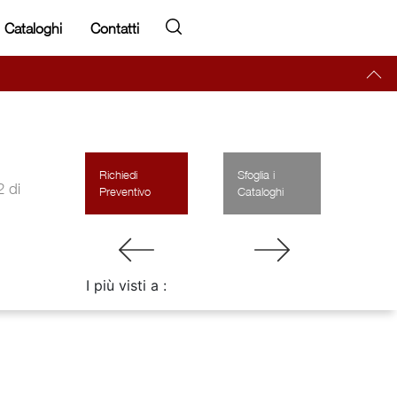
Cataloghi
Contatti
Richiedi
Sfoglia i
2 di
Preventivo
Cataloghi
I più visti a :