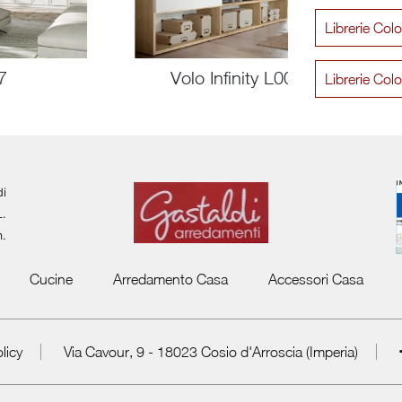
Librerie Col
7
Volo Infinity L008
Librerie Co
di
L.
m.
Cucine
Arredamento Casa
Accessori Casa
licy
Via Cavour, 9 - 18023 Cosio d'Arroscia (Imperia)