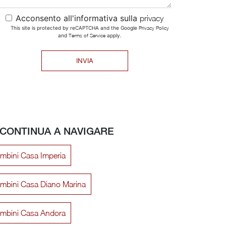
Acconsento all'informativa sulla
privacy
This site is protected by reCAPTCHA and the Google
Privacy Policy
and
Terms of Service
apply.
INVIA
CONTINUA A NAVIGARE
ombini Casa Imperia
ombini Casa Diano Marina
lombini Casa Andora