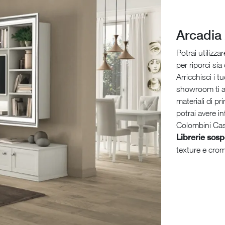
Arcadia
Potrai utilizz
per riporci si
Arricchisci i 
showroom ti a
materiali di pr
potrai avere i
Colombini Cas
Librerie sos
texture e crom