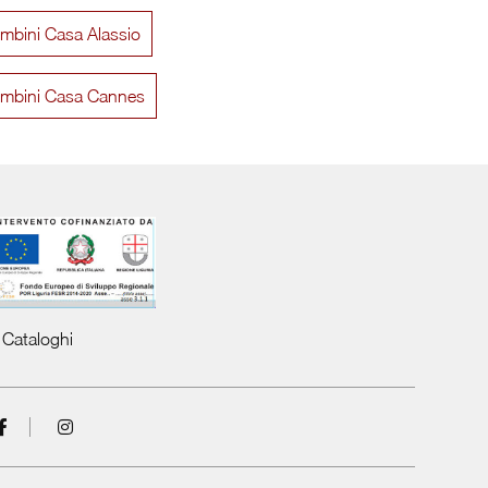
ombini Casa Alassio
Golf Infinity U119
Volo In
lombini Casa Cannes
Cataloghi