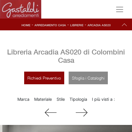
-
-
-
HOME
ARREDAMENTO CASA
LIBRERIE
ARCADIA AS020
Libreria Arcadia AS020 di Colombini
Casa
Richiedi Preventivo
Sfoglia i Cataloghi
Marca
Materiale
Stile
Tipologia
I più visti a :