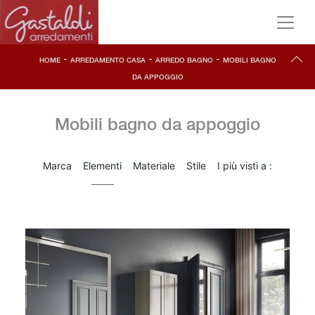
-
-
-
HOME
ARREDAMENTO CASA
ARREDO BAGNO
MOBILI BAGNO
DA APPOGGIO
Mobili bagno da appoggio
Marca
Elementi
Materiale
Stile
I più visti a :