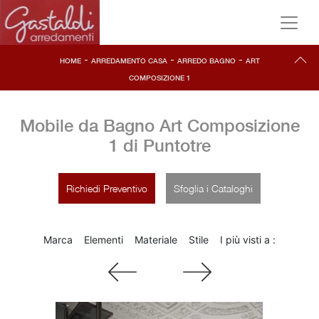
-
-
-
HOME
ARREDAMENTO CASA
ARREDO BAGNO
ART
COMPOSIZIONE 1
Mobile da Bagno Art Composizione
1 di Puntotre
Richiedi Preventivo
Sfoglia i Cataloghi
Marca
Elementi
Materiale
Stile
I più visti a :