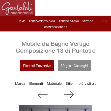
-
-
-
HOME
ARREDAMENTO CASA
ARREDO BAGNO
VERTIGO
COMPOSIZIONE 13
Mobile da Bagno Vertigo
Composizione 13 di Puntotre
Richiedi Preventivo
Sfoglia i Cataloghi
Marca
Elementi
Materiale
Stile
I più visti a :