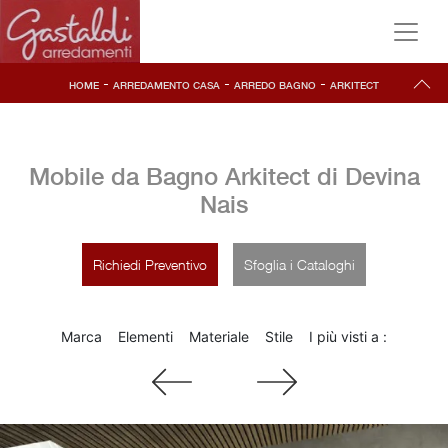
-
-
-
HOME
ARREDAMENTO CASA
ARREDO BAGNO
ARKITECT
Mobile da Bagno Arkitect di Devina
Nais
Richiedi Preventivo
Sfoglia i Cataloghi
Marca
Elementi
Materiale
Stile
I più visti a :