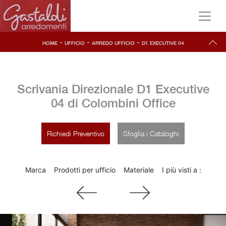
-
-
-
HOME
UFFICIO
ARREDO UFFICIO
D1 EXECUTIVE 04
Scrivania Direzionale D1 Executive
04 di Colombini Office
Richiedi Preventivo
Sfoglia i Cataloghi
Marca
Prodotti per ufficio
Materiale
I più visti a :