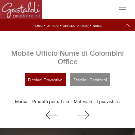
-
-
-
HOME
UFFICIO
ARREDO UFFICIO
NUME
Mobile Ufficio Nume di Colombini
Office
Richiedi Preventivo
Sfoglia i Cataloghi
Marca
Prodotti per ufficio
Materiale
I più visti a :