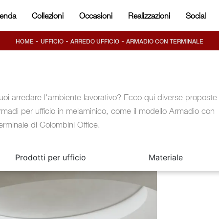
ienda
Collezioni
Occasioni
Realizzazioni
Social
-
-
-
HOME
UFFICIO
ARREDO UFFICIO
ARMADIO CON TERMINALE
uoi arredare l'ambiente lavorativo? Ecco qui diverse proposte 
rmadi per ufficio in melaminico, come il modello Armadio con
erminale di Colombini Office.
Prodotti per ufficio
Materiale