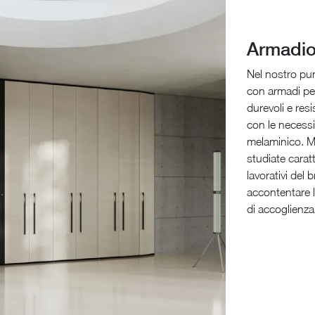
Armadio
Nel nostro pu
con armadi per
durevoli e res
con le necessi
melaminico. Ma
studiate caratt
lavorativi del
accontentare le
di accoglienza 