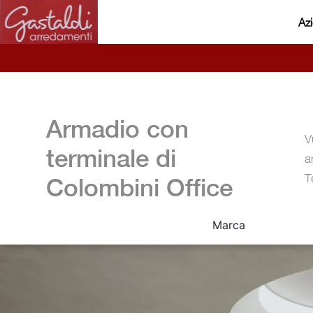
Az
Armadio con
V
terminale di
a
T
Colombini Office
Marca