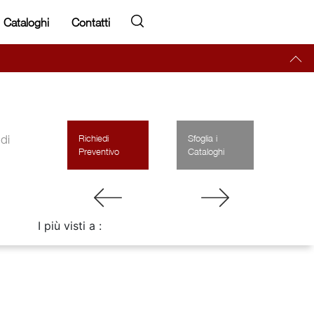
Cataloghi
Contatti
di
Richiedi
Sfoglia i
Preventivo
Cataloghi
I più visti a :