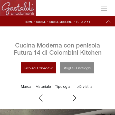
-
-
-
HOME
CUCINE
CUCINE MODERNE
FUTURA 14
Cucina Moderna con penisola
Futura 14 di Colombini Kitchen
Richiedi Preventivo
Sfoglia i Cataloghi
Marca
Materiale
Tipologia
I più visti a :